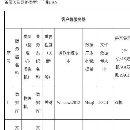
备份涉及网络类型：千兆LAN
客户端服务器
类型
业
重要
是否集
服
（物
务
程度
数据
文件
务
（单
序
理
系
（关
操作系统版
库版
数据
器
机/AS
号
机/
统
键/
本
本/数
量大
名
机/AA
虚拟
名
一
据量
小
称
机/RAC
机）
称
般）
数
数
物理
1
据
据
关键
Windows2012
Mssql
30GB
双机
机
库
库
文
文