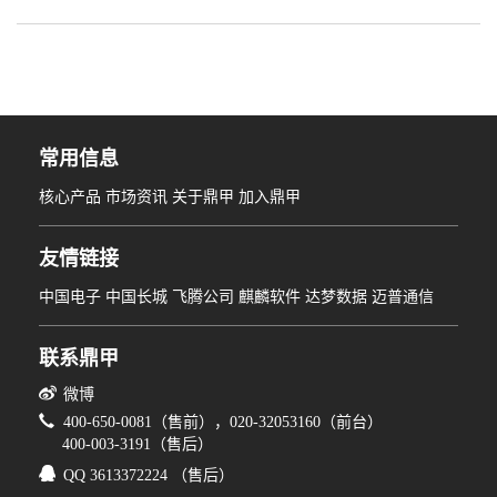
重大改进。此次重磅亮点：国产分布式数据
库数据保护实现零突破、首家支持 MariaDB
指定 GTID 恢复、DBackup 告警消息对接第
三方 SNMP 平台、自动发送运维邮件等
等，引领了数据库保护大潮。
常用信息
核心产品
市场资讯
关于鼎甲
加入鼎甲
友情链接
中国电子
中国长城
飞腾公司
麒麟软件
达梦数据
迈普通信
联系鼎甲
微博
400-650-0081（售前），020-32053160（前台）
400-003-3191（售后）
QQ 3613372224 （售后）