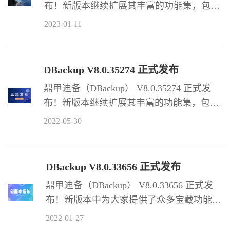
布！新版本继续扩展其丰富的功能集，包括
新支持 40 多项功能特性、新适配 30 多项资
2023-01-11
源环境，以及运维、生态合作等方面都有重
大突破。此次亮点功能：基于源端重删的备
份数据上云、数据保护方案、文件合成副本
DBackup V8.0.35274 正式发布
的远程复制、虚拟化智能并行处理框架、重
鼎甲迪备（DBackup） V8.0.35274 正式发
删存储池的健壮性提升、数据库增加更细粒
布！新版本继续扩展其丰富的功能集，包括
度的备份或恢复等等，为客户提供全方位数
新支持 30 多项新功能特性、新适配 20 多项
据保护！
2022-05-30
资源环境，以及运维、生态合作等方面都有
重大突破。此次亮点颇多：Oracle 数据保护
与第三方备份方案并存不悖、联合腾讯云攻
DBackup V8.0.33656 正式发布
克 TDSQL-PG 数据保护难题、远程复制全
鼎甲迪备（DBackup） V8.0.33656 正式发
新升级轻松实现异地容灾、携手国产存储实
布！新版本中为大家提供了众多宝藏功能，
现更高效的虚拟化备份恢复等等，为客户提
包括新支持 40 多项新功能特性、新适配 20
供全方位数据保护！
2022-01-27
多项资源环境，以及运维、界面等方面都有