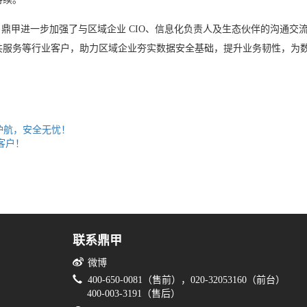
流峰会，鼎甲进一步加强了与区域企业 CIO、信息化负责人及生态伙伴的沟
共服务等行业客户，助力区域企业夯实数据安全基础，提升业务韧性，为
护航，安全无忧！
客户！
联系鼎甲
微博
400-650-0081（售前），020-32053160（前台）
400-003-3191（售后）