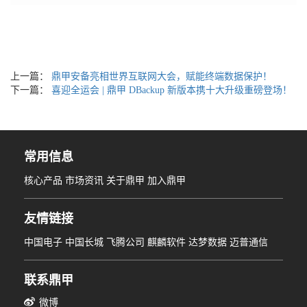
上一篇：
鼎甲安备亮相世界互联网大会，赋能终端数据保护！
下一篇：
喜迎全运会 | 鼎甲 DBackup 新版本携十大升级重磅登场！
常用信息
核心产品
市场资讯
关于鼎甲
加入鼎甲
友情链接
中国电子
中国长城
飞腾公司
麒麟软件
达梦数据
迈普通信
联系鼎甲
微博